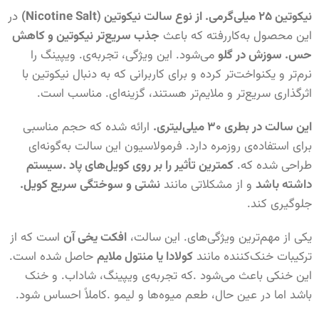
نیکوتین ۲۵ میلی‌گرمی. از نوع سالت نیکوتین (Nicotine Salt)
در
این محصول به‌کاررفته که باعث
جذب سریع‌تر نیکوتین و کاهش
حس. سوزش در گلو
می‌شود. این ویژگی، تجربه‌ی. ویپینگ را
نرم‌تر و یکنواخت‌تر کرده و برای کاربرانی که به دنبال نیکوتین با
اثرگذاری سریع‌تر و ملایم‌تر هستند، گزینه‌ای. مناسب است.
این سالت در بطری ۳۰ میلی‌لیتری.
ارائه شده که حجم مناسبی
برای استفاده‌ی روزمره دارد. فرمولاسیون این سالت به‌گونه‌ای
طراحی شده که.
کمترین تأثیر را بر روی کویل‌های پاد .سیستم
داشته باشد
و از مشکلاتی مانند
نشتی و سوختگی سریع کویل.
جلوگیری کند.
یکی از مهم‌ترین ویژگی‌های. این سالت،
افکت یخی آن
است که از
ترکیبات خنک‌کننده مانند
کولادا یا منتول ملایم
حاصل شده است.
این خنکی باعث می‌شود .که تجربه‌ی ویپینگ، شاداب. و خنک
باشد اما در عین حال، طعم میوه‌ها و لیمو .کاملاً احساس شود.