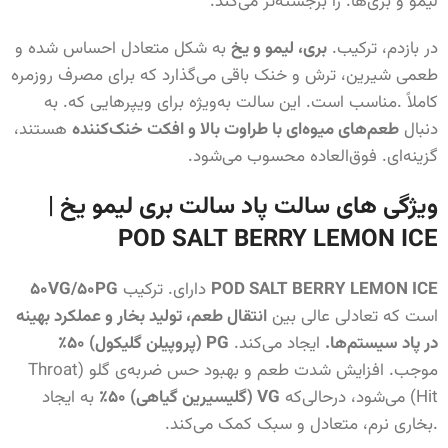
لیمو و بری‌ها. را برجسته‌تر می‌کند.
در بازدم، ترکیب.
بری، لیمو و یخ
به شکل متعادل احساس شده و
طعمی شیرین، ترش و خنک باقی می‌گذارد که برای مصرف روزمره
کاملاً .مناسب است. این سالت به‌ویژه برای ویپرهایی که. به
دنبال
طعم‌های میوه‌ای با طراوت بالا و افکت خنک‌کننده
هستند،
گزینه‌ای. فوق‌العاده محسوب می‌شود.
ویژگی های سالت پاد سالت بری لیمو یخ |
POD SALT BERRY LEMON ICE
POD SALT BERRY LEMON ICE
دارای. ترکیب
۵۰VG/۵۰PG
است که تعادلی عالی بین
انتقال طعم، تولید بخار و عملکرد بهینه
در پاد سیستم‌ها.
ایجاد می‌کند.
PG (پروپیلن گلیکول) ۵۰٪
موجب. افزایش شدت طعم و بهبود حس ضربه‌ی گلو (Throat
Hit) می‌شود، درحالی‌که
VG (گلیسیرین گیاهی) ۵۰٪
به ایجاد
.بخاری نرم، متعادل و سبک کمک می‌کند.